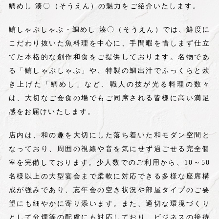
鯛めし 湊〇（そうえん）の魅力をご紹介いたします。
鮪しゃぶしゃぶ・鯛めし 湊〇（そうえん）では、鮮度に
こだわり抜いた魚料理を中心に、手間暇を惜しまず仕立
てた本格的な創作和食をご提供しております。名物であ
る「鮪しゃぶしゃぶ」や、特製の鯛出汁でふっくらと炊
き上げた「鯛めし」など、職人の技が光る料理の数々
は、大切なご会食の場でもご同席される皆様に高い満足
感をお届けいたします。
店内は、和の趣を大切にした落ち着いた和モダン空間と
なっており、周囲の視線や音を気にせず過ごせる完全個
室を完備しております。少人数でのご利用から、10～50
名様以上の大型宴会まで柔軟に対応できる多様な座席構
成が強みであり、忘年会の空き状況や部屋タイプのご要
望にも細やかに寄り添います。また、適切な環境づくり
として分煙等の配慮にも対応しており、ビジネスの接待