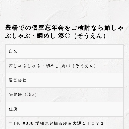
豊橋での個室忘年会をご検討なら鮪しゃ
ぶしゃぶ・鯛めし 湊〇（そうえん）
店名
鮪しゃぶしゃぶ・鯛めし 湊〇（そうえん）
運営会社
㈱豊箸（湊○）
住所
〒440-0888 愛知県豊橋市駅前大通１丁目３１