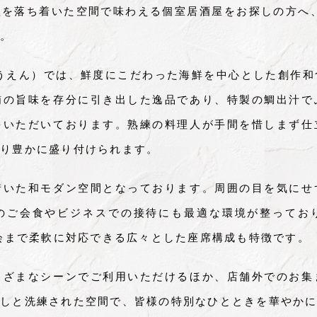
を落ち着いた空間で味わえる個室居酒屋をお探しの方へ
。
うえん）では、鮮度にこだわった海鮮を中心とした創作
鮪の旨味を存分に引き出した逸品であり、特製の鯛出汁で
をいただいております。熟練の料理人が手間を惜しまず仕
り豊かに盛り付けられます。
着いた和モダン空間となっております。周囲の目を気にせ
のご会食やビジネスでの接待にも最適な環境が整ってお
宴会まで柔軟に対応できる広々とした座席構成も特徴です。
まざまなシーンでご利用いただけるほか、店舗外でのお集
しと洗練された空間で、皆様の特別なひとときを華やか